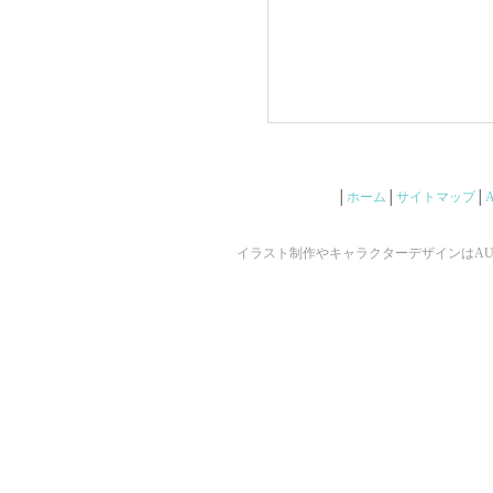
│
ホーム
│
サイトマップ
│
イラスト制作やキャラクターデザインはAUNで ©2009 