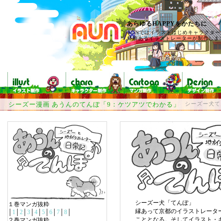
あらゆるHAPPYをかたちに
AUNではイラストはじめキャラクタ
経験あるイラストレーターが制作しま
シーズー漫画 あうんのてんぽ「9：ケツアツでわかる」
シーズー犬て
シーズー犬「てんぽ」
１巻マンガ抜粋
縁あって京都のイラストレータ
│
1
│
2
│
3
│
4
│
5
│
6
│
7
│
8
│
こととなる。そしてイラスト・
２巻マンガ抜粋