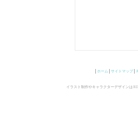
│
ホーム
│
サイトマップ
│
イラスト制作やキャラクターデザインはAUNで ©2009 