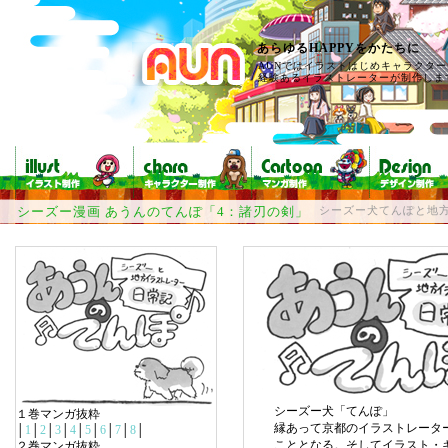
あらゆるHAPPYをかたちに
AUNではイラストはじめキャラクタ
経験あるイラストレーターが制作しま
シーズー漫画 あうんのてんぽ「4：諸刃の剣」
シーズー犬てんぽと地
シーズー犬「てんぽ」
１巻マンガ抜粋
縁あって京都のイラストレータ
│
1
│
2
│
3
│
4
│
5
│
6
│
7
│
8
│
こととなる。そしてイラスト・
２巻マンガ抜粋