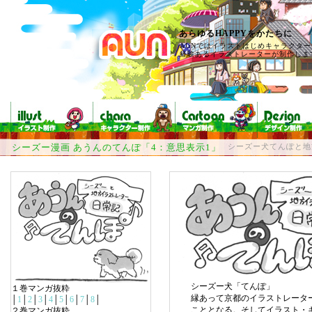
あらゆるHAPPYをかたちに
AUNではイラストはじめキャラクタ
経験あるイラストレーターが制作しま
シーズー漫画 あうんのてんぽ「4：意思表示1」
シーズー犬てんぽと地
シーズー犬「てんぽ」
１巻マンガ抜粋
縁あって京都のイラストレータ
│
1
│
2
│
3
│
4
│
5
│
6
│
7
│
8
│
こととなる。そしてイラスト・
２巻マンガ抜粋