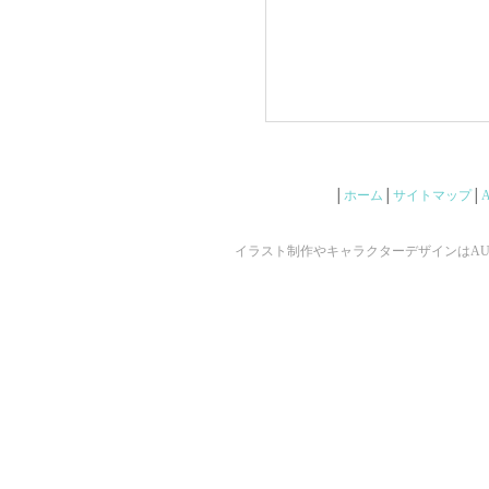
│
ホーム
│
サイトマップ
│
イラスト制作やキャラクターデザインはAUNで ©2009 