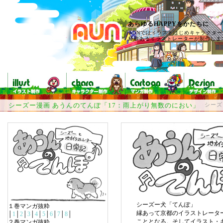
あらゆるHAPPYをかたちに
AUNではイラストはじめキャラクタ
経験あるイラストレーターが制作しま
シーズー漫画 あうんのてんぽ「17：雨上がり無数のにおい」
シーズ
シーズー犬「てんぽ」
１巻マンガ抜粋
縁あって京都のイラストレータ
│
1
│
2
│
3
│
4
│
5
│
6
│
7
│
8
│
こととなる。そしてイラスト・
２巻マンガ抜粋