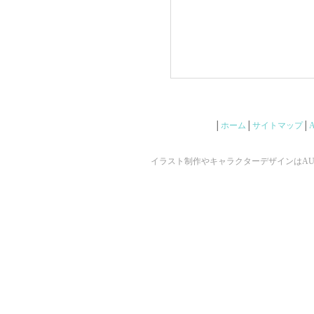
│
ホーム
│
サイトマップ
│
イラスト制作やキャラクターデザインはAUNで ©2009 