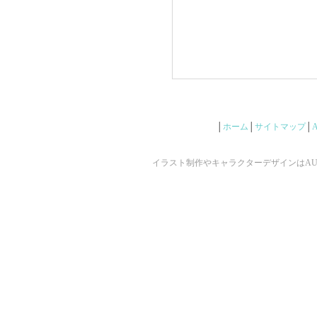
│
ホーム
│
サイトマップ
│
イラスト制作やキャラクターデザインはAUNで ©2009 