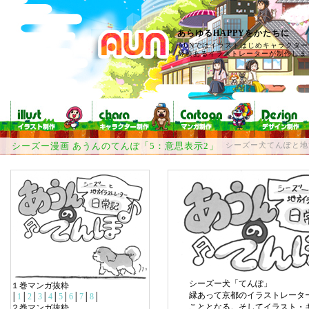
あらゆるHAPPYをかたちに
AUNではイラストはじめキャラクタ
経験あるイラストレーターが制作しま
シーズー漫画 あうんのてんぽ「5：意思表示2」
シーズー犬てんぽと地
シーズー犬「てんぽ」
１巻マンガ抜粋
縁あって京都のイラストレータ
│
1
│
2
│
3
│
4
│
5
│
6
│
7
│
8
│
こととなる。そしてイラスト・
２巻マンガ抜粋