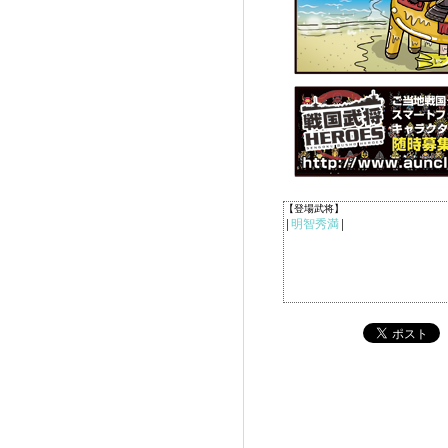
【登場武将】
明智秀満
│
│