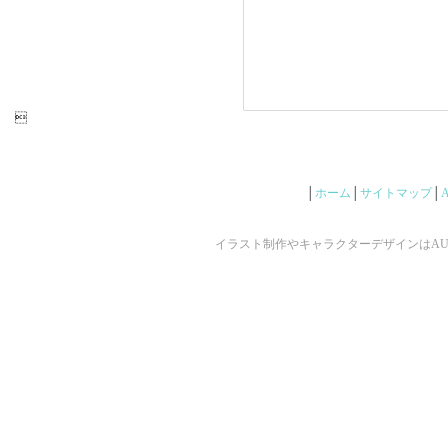

│
ホーム
│
サイトマップ
│
イラスト制作やキャラクターデザインはAUNで ©2009 