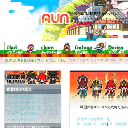
あらゆるHAPPYをかたちに
AUNではイラストはじめキャラクタ
経験あるイラストレーターが制作しま
戦国武将HEROESマンガ 7話・8話
無料で読めちゃう！戦国武将HEROE
戦国武将HEROESの武将たち
新作マンガ
武将一覧
│
│
│
01・02話
03・04話
05・06話
0
│
│
│
│